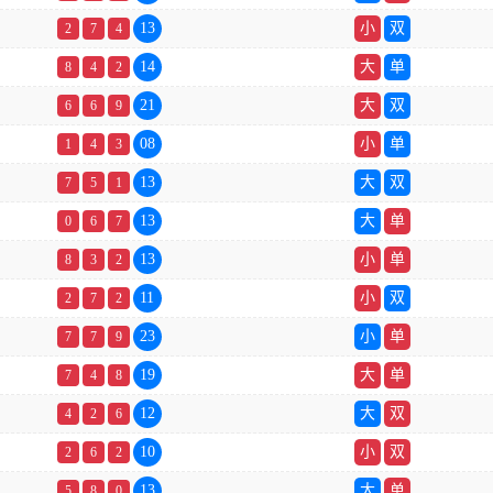
13
小
双
2
7
4
14
大
单
8
4
2
21
大
双
6
6
9
08
小
单
1
4
3
13
大
双
7
5
1
13
大
单
0
6
7
13
小
单
8
3
2
11
小
双
2
7
2
23
小
单
7
7
9
19
大
单
7
4
8
12
大
双
4
2
6
10
小
双
2
6
2
13
大
单
5
8
0