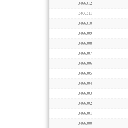
3466312
3466311
3466310
3466309
3466308
3466307
3466306
3466305
3466304
3466303
3466302
3466301
3466300