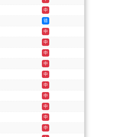
中
错
中
中
中
中
中
中
中
中
中
中