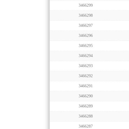
3466299
3466298
3466297
3466296
3466295
3466294
3466293
3466292
3466291
3466290
3466289
3466288
3466287