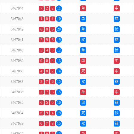
3467044
7
2
2
11
单
中
3467043
1
8
1
10
单
错
3467042
6
8
6
20
单
错
3467041
2
9
8
19
双
错
3467040
5
4
3
12
单
错
3467039
9
0
4
13
单
中
3467038
4
8
2
14
双
中
3467037
2
7
6
15
双
错
3467036
5
7
3
15
单
中
3467035
6
5
5
16
单
错
3467034
6
9
4
19
双
错
3467033
0
7
8
15
双
错