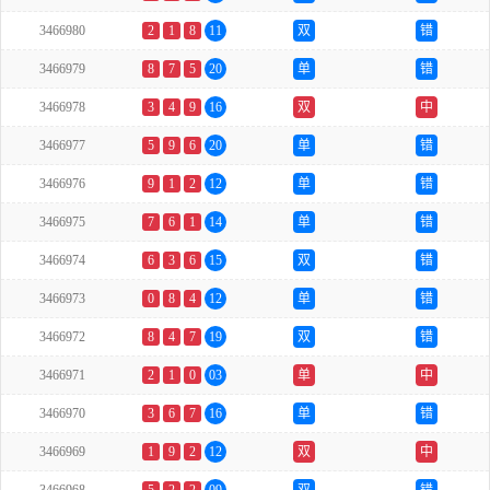
3466980
2
1
8
11
双
错
3466979
8
7
5
20
单
错
3466978
3
4
9
16
双
中
3466977
5
9
6
20
单
错
3466976
9
1
2
12
单
错
3466975
7
6
1
14
单
错
3466974
6
3
6
15
双
错
3466973
0
8
4
12
单
错
3466972
8
4
7
19
双
错
3466971
2
1
0
03
单
中
3466970
3
6
7
16
单
错
3466969
1
9
2
12
双
中