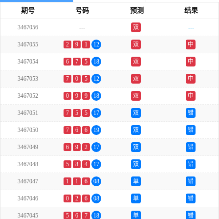
期号
号码
预测
结果
3467056
---
双
---
3467055
2
9
1
12
双
中
3467054
6
7
5
18
双
中
3467053
7
0
5
12
双
中
3467052
0
9
9
18
双
中
3467051
7
5
5
17
双
错
3467050
7
6
6
19
双
错
3467049
6
9
2
17
双
错
3467048
5
8
4
17
双
错
3467047
1
1
6
08
单
错
3467046
0
2
6
08
单
错
3467045
5
6
7
18
单
错