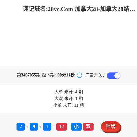
谨记域名:28yc.Com 加拿大28-加拿大28结果预测官网|加拿大28预测官网咪牌|加拿大预测在线PC预测|加拿大28咪牌结果查询|飞飞加拿大PC咪牌在线预测_专注研究_官方!
第
3467055
期 距下期:
00
分
11
秒
广告开关：
大单
未开:
4
期
大双
未开:
1
期
小单
未开:
11
期
2
9
1
12
小
双
咪牌
+
+
=
-