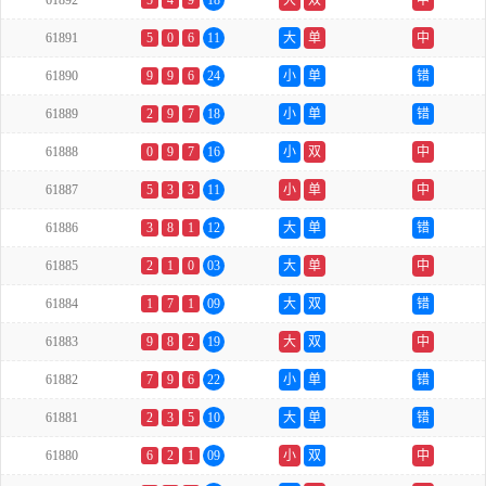
61892
5
4
9
18
大
双
中
61891
5
0
6
11
大
单
中
61890
9
9
6
24
小
单
错
61889
2
9
7
18
小
单
错
61888
0
9
7
16
小
双
中
61887
5
3
3
11
小
单
中
61886
3
8
1
12
大
单
错
61885
2
1
0
03
大
单
中
61884
1
7
1
09
大
双
错
61883
9
8
2
19
大
双
中
61882
7
9
6
22
小
单
错
61881
2
3
5
10
大
单
错
61880
6
2
1
09
小
双
中