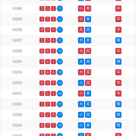
61840
5
5
1
11
小
单
中
61839
4
5
3
12
小
单
中
61838
9
3
5
17
大
双
中
61837
2
5
4
11
大
双
错
61836
8
6
2
16
大
双
中
61835
5
4
1
10
大
单
错
61834
6
6
6
18
大
双
中
61833
8
3
3
14
小
双
中
61832
2
1
1
04
小
单
中
61831
2
2
1
05
大
双
错
61830
6
2
9
17
小
双
错
61829
8
3
7
18
小
单
错