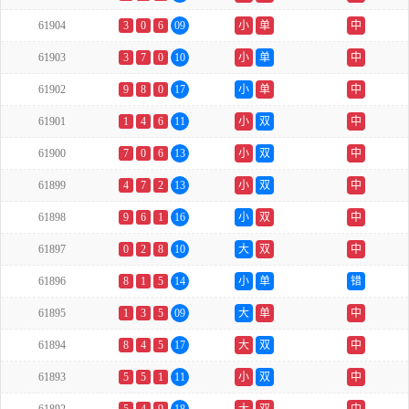
61904
3
0
6
09
小
单
中
61903
3
7
0
10
小
单
中
61902
9
8
0
17
小
单
中
61901
1
4
6
11
小
双
中
61900
7
0
6
13
小
双
中
61899
4
7
2
13
小
双
中
61898
9
6
1
16
小
双
中
61897
0
2
8
10
大
双
中
61896
8
1
5
14
小
单
错
61895
1
3
5
09
大
单
中
61894
8
4
5
17
大
双
中
61893
5
5
1
11
小
双
中