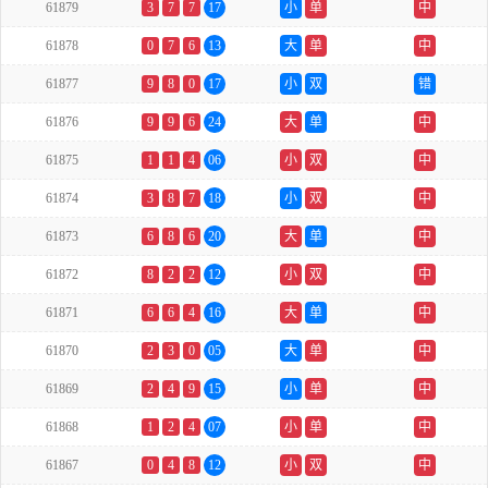
61879
3
7
7
17
小
单
中
61878
0
7
6
13
大
单
中
61877
9
8
0
17
小
双
错
61876
9
9
6
24
大
单
中
61875
1
1
4
06
小
双
中
61874
3
8
7
18
小
双
中
61873
6
8
6
20
大
单
中
61872
8
2
2
12
小
双
中
61871
6
6
4
16
大
单
中
61870
2
3
0
05
大
单
中
61869
2
4
9
15
小
单
中
61868
1
2
4
07
小
单
中
61867
0
4
8
12
小
双
中