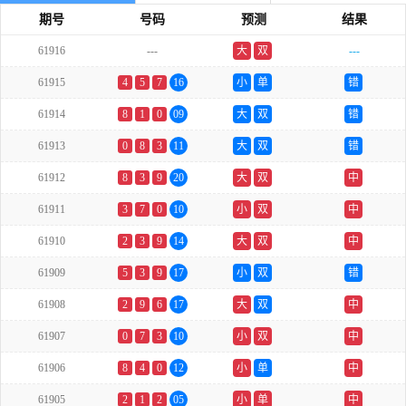
期号
号码
预测
结果
61916
---
大
双
---
61915
4
5
7
16
小
单
错
61914
8
1
0
09
大
双
错
61913
0
8
3
11
大
双
错
61912
8
3
9
20
大
双
中
61911
3
7
0
10
小
双
中
61910
2
3
9
14
大
双
中
61909
5
3
9
17
小
双
错
61908
2
9
6
17
大
双
中
61907
0
7
3
10
小
双
中
61906
8
4
0
12
小
单
中
61905
2
1
2
05
小
单
中