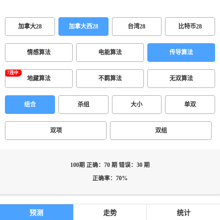
加拿大28
加拿大西28
台湾28
比特币28
情感算法
电能算法
传导算法
地藏算法
不羁算法
无双算法
组合
杀组
大小
单双
双项
双组
100期 正确：70 期 错误：30 期
正确率：70%
预测
走势
统计