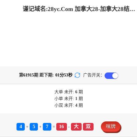
谨记域名:28yc.Com 加拿大28-加拿大28结果预测官网|加拿大28预测官网咪牌|加拿大预测在线PC预测|加拿大28咪牌结果查询|飞飞加拿大PC咪牌在线预测_专注研究_官方!
第
61915
期 距下期:
01
分
53
秒
广告开关：
大单
未开:
6
期
小单
未开:
1
期
小双
未开:
4
期
4
5
7
16
大
双
咪牌
+
+
=
-