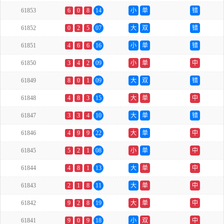
61853
6
0
8
14
小
单
错
61852
0
2
5
07
大
双
错
61851
4
6
6
16
小
单
错
61850
3
4
2
09
小
单
中
61849
8
0
1
09
大
双
错
61848
4
8
3
15
大
单
中
61847
3
3
4
10
大
单
错
61846
4
9
9
22
大
单
中
61845
5
2
1
08
小
单
中
61844
4
8
1
13
大
单
中
61843
2
1
8
11
大
单
中
61842
9
2
8
19
大
单
中
61841
9
0
9
18
小
双
中