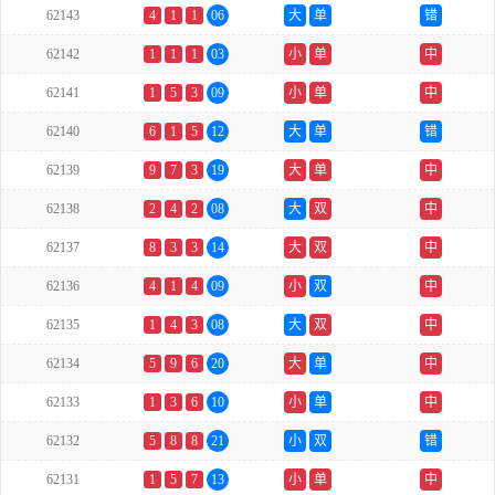
62143
4
1
1
06
大
单
错
62142
1
1
1
03
小
单
中
62141
1
5
3
09
小
单
中
62140
6
1
5
12
大
单
错
62139
9
7
3
19
大
单
中
62138
2
4
2
08
大
双
中
62137
8
3
3
14
大
双
中
62136
4
1
4
09
小
双
中
62135
1
4
3
08
大
双
中
62134
5
9
6
20
大
单
中
62133
1
3
6
10
小
单
中
62132
5
8
8
21
小
双
错
62131
1
5
7
13
小
单
中