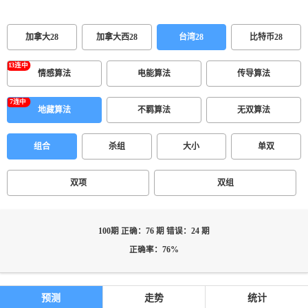
加拿大28
加拿大西28
台湾28
比特币28
情感算法
电能算法
传导算法
地藏算法
不羁算法
无双算法
组合
杀组
大小
单双
双项
双组
100期 正确：76 期 错误：24 期
正确率：76%
预测
走势
统计