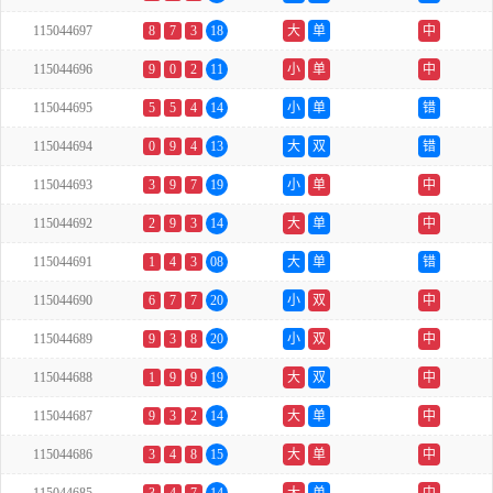
115044697
8
7
3
18
大
单
中
115044696
9
0
2
11
小
单
中
115044695
5
5
4
14
小
单
错
115044694
0
9
4
13
大
双
错
115044693
3
9
7
19
小
单
中
115044692
2
9
3
14
大
单
中
115044691
1
4
3
08
大
单
错
115044690
6
7
7
20
小
双
中
115044689
9
3
8
20
小
双
中
115044688
1
9
9
19
大
双
中
115044687
9
3
2
14
大
单
中
115044686
3
4
8
15
大
单
中