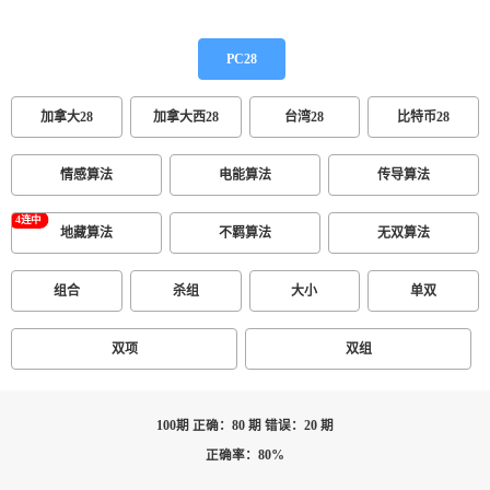
PC28
加拿大28
加拿大西28
台湾28
比特币28
情感算法
电能算法
传导算法
地藏算法
不羁算法
无双算法
组合
杀组
大小
单双
双项
双组
100期 正确：80 期 错误：20 期
正确率：80%