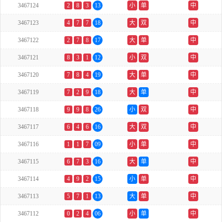
3467124
2
8
3
13
小
单
中
3467123
4
7
7
18
大
双
中
3467122
2
7
8
17
大
单
中
3467121
8
3
1
12
小
双
中
3467120
7
8
4
19
大
单
中
3467119
7
2
9
18
大
单
中
3467118
9
9
8
26
小
双
中
3467117
6
4
6
16
大
双
中
3467116
1
1
7
09
小
单
中
3467115
6
7
3
16
大
单
中
3467114
4
9
2
15
小
单
中
3467113
5
7
1
13
大
单
中
3467112
0
2
4
06
小
单
中