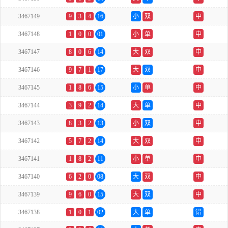
3467149
9
3
4
16
小
双
中
3467148
1
0
0
01
小
单
中
3467147
8
0
6
14
大
双
中
3467146
9
7
1
17
大
双
中
3467145
1
8
6
15
小
单
中
3467144
3
9
2
14
大
单
中
3467143
8
3
2
13
小
双
中
3467142
5
7
2
14
大
双
中
3467141
1
8
2
11
小
单
中
3467140
6
2
0
08
大
双
中
3467139
9
6
0
15
大
双
中
3467138
1
0
1
02
大
单
错