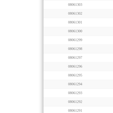
08061303
08061302
08061301
08061300
08061299
08061298
08061297
08061296
08061295
08061294
08061293
08061292
08061291