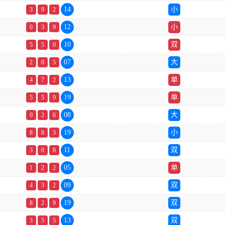
14
小
3
9
2
12
小
0
3
9
10
双
5
5
0
07
大
2
0
5
13
单
4
7
2
19
单
5
5
9
08
大
0
2
6
19
小
8
8
3
11
双
3
0
8
05
单
1
2
2
09
双
4
3
2
19
双
8
2
9
13
双
3
5
5