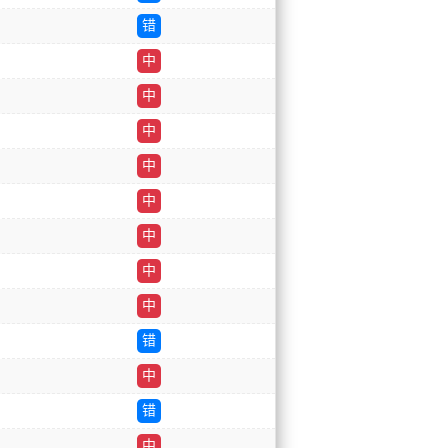
错
中
中
中
中
中
中
中
中
错
中
错
中