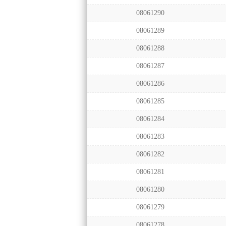
08061290
08061289
08061288
08061287
08061286
08061285
08061284
08061283
08061282
08061281
08061280
08061279
08061278