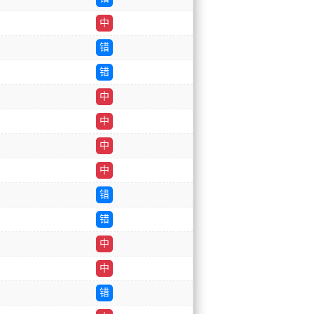
中
错
错
中
中
中
中
错
错
中
中
错