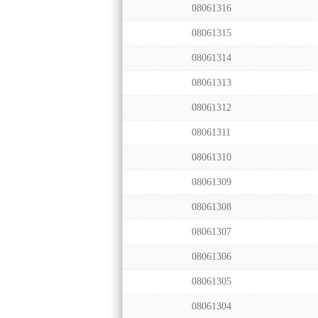
08061316
08061315
08061314
08061313
08061312
08061311
08061310
08061309
08061308
08061307
08061306
08061305
08061304