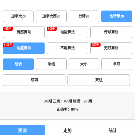
加拿大28
加拿大西28
台湾28
比特币28
情感算法
电能算法
传导算法
地藏算法
不羁算法
无双算法
组合
杀组
大小
单双
双项
双组
100期 正确：80 期 错误：20 期
正确率：80%
预测
走势
统计