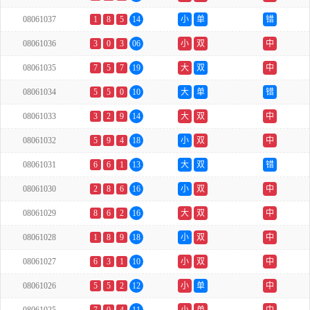
08061037
1
8
5
14
小
单
错
08061036
3
0
3
06
小
双
中
08061035
7
5
7
19
大
双
中
08061034
5
5
0
10
大
单
错
08061033
3
2
9
14
大
双
中
08061032
5
9
4
18
小
双
中
08061031
6
6
1
13
大
双
错
08061030
2
8
6
16
小
双
中
08061029
8
6
2
16
大
双
中
08061028
1
8
9
18
小
双
中
08061027
6
3
1
10
小
双
中
08061026
5
5
2
12
小
单
中