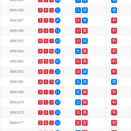
08061089
2
1
6
09
大
双
错
08061088
7
8
0
15
小
双
错
08061087
1
2
1
04
小
单
中
08061086
6
4
1
11
小
单
中
08061085
0
0
5
05
小
双
中
08061084
4
1
6
11
大
单
中
08061083
0
9
0
09
小
单
中
08061082
6
6
1
13
小
双
中
08061081
4
2
3
09
大
双
错
08061080
3
1
7
11
大
单
中
08061079
9
1
3
13
大
单
中
08061078
7
9
3
19
大
单
中
08061077
5
8
1
14
大
双
中