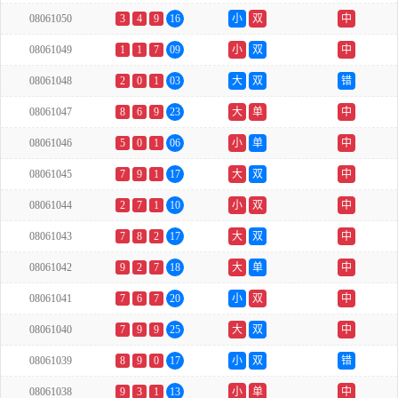
08061050
3
4
9
16
小
双
中
08061049
1
1
7
09
小
双
中
08061048
2
0
1
03
大
双
错
08061047
8
6
9
23
大
单
中
08061046
5
0
1
06
小
单
中
08061045
7
9
1
17
大
双
中
08061044
2
7
1
10
小
双
中
08061043
7
8
2
17
大
双
中
08061042
9
2
7
18
大
单
中
08061041
7
6
7
20
小
双
中
08061040
7
9
9
25
大
双
中
08061039
8
9
0
17
小
双
错
08061038
9
3
1
13
小
单
中