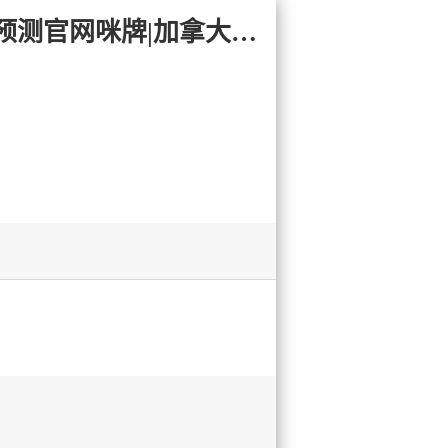
谨记域名:28yc.Com 加拿大28-加拿大28结果预测官网|加拿大28预测官网咪牌|加拿大预测在线PC预测|加拿大28咪牌结果查询|飞飞加拿大PC咪牌在线预测_专注研究_官方!