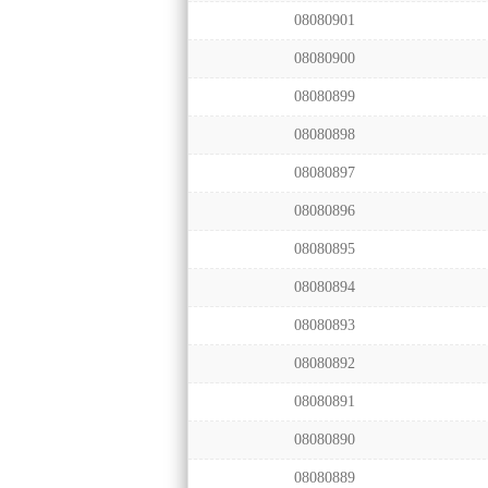
08080901
08080900
08080899
08080898
08080897
08080896
08080895
08080894
08080893
08080892
08080891
08080890
08080889