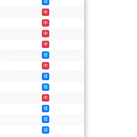
错
中
中
中
中
错
中
错
错
中
错
错
错