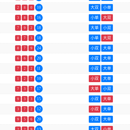
10
大双
小单
2
8
0
16
小单
大双
3
8
5
18
大单
小双
7
9
2
18
小单
大双
8
7
3
24
小双
大单
8
7
9
20
小双
大单
6
6
8
11
小双
大单
7
2
2
10
小双
大单
1
2
7
17
大单
小双
7
3
7
15
小双
大单
9
3
3
12
小双
大单
3
7
2
20
小双
大单
9
5
6
13
大双
小单
2
2
9