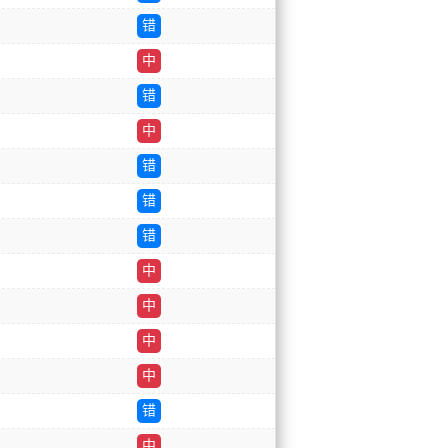
错
中
错
中
错
错
错
中
中
中
中
错
中