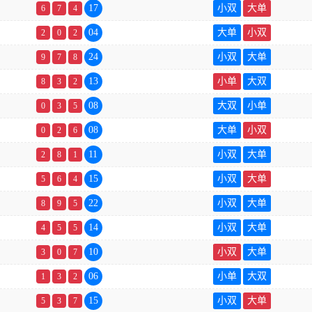
17
小双
大单
6
7
4
04
大单
小双
2
0
2
24
小双
大单
9
7
8
13
小单
大双
8
3
2
08
大双
小单
0
3
5
08
大单
小双
0
2
6
11
小双
大单
2
8
1
15
小双
大单
5
6
4
22
小双
大单
8
9
5
14
小双
大单
4
5
5
10
小双
大单
3
0
7
06
小单
大双
1
3
2
15
小双
大单
5
3
7