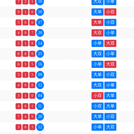
10
大双
小单
7
2
1
10
大单
小双
9
1
0
17
大单
小双
5
6
6
20
大双
小单
4
9
7
14
小单
大双
5
1
8
25
大双
小单
8
8
9
16
小单
大双
6
5
5
09
大单
小双
3
1
5
12
大双
小单
4
0
8
04
小双
大单
3
1
0
11
小双
大单
4
6
1
20
大单
小双
7
4
9
12
小单
大双
3
6
3