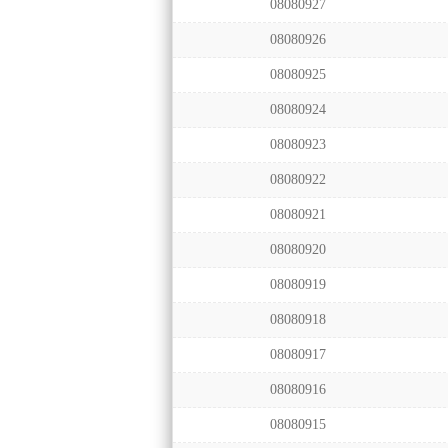
08080927
08080926
08080925
08080924
08080923
08080922
08080921
08080920
08080919
08080918
08080917
08080916
08080915