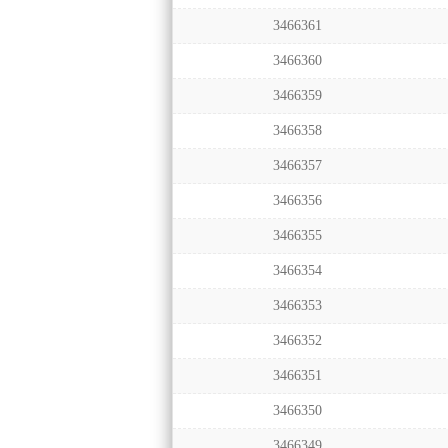
3466361
3466360
3466359
3466358
3466357
3466356
3466355
3466354
3466353
3466352
3466351
3466350
3466349