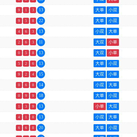
13
大单
小双
9
1
3
22
大单
小双
9
5
8
13
小双
大单
4
6
3
11
大双
小单
2
6
3
13
大双
小单
0
5
8
13
大单
小双
5
2
6
15
大双
小单
9
2
4
14
小双
大单
0
6
8
18
大单
小双
0
9
9
13
小单
大双
1
3
9
13
小双
大单
4
1
8
20
大单
小双
6
6
8