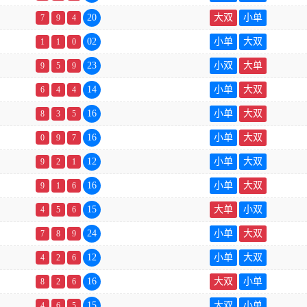
20
大双
小单
7
9
4
02
小单
大双
1
1
0
23
小双
大单
9
5
9
14
小单
大双
6
4
4
16
小单
大双
8
3
5
16
小单
大双
0
9
7
12
小单
大双
9
2
1
16
小单
大双
9
1
6
15
大单
小双
4
5
6
24
小单
大双
7
8
9
12
小单
大双
4
2
6
16
大双
小单
8
2
6
15
大双
小单
4
6
5