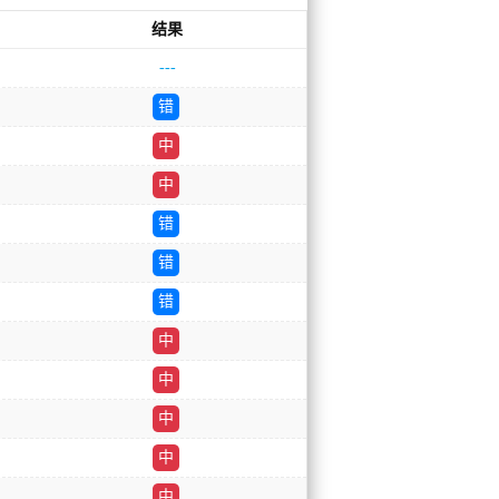
结果
---
错
中
中
错
错
错
中
中
中
中
中