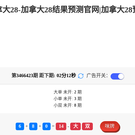
第
3466423
期 距下期:
02
分
12
秒
广告开关：
大单
未开:
2
期
小单
未开:
3
期
小双
未开:
8
期
6
+
8
+
0
=
14
-
大
双
咪牌