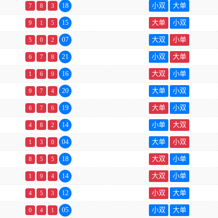
18
小双
大单
7
8
3
15
大单
小双
9
1
5
07
大双
小单
5
0
2
21
小双
大单
6
7
8
16
大双
小单
1
6
9
20
大单
小双
9
7
4
19
大单
小双
6
7
6
14
小单
大双
4
8
2
04
大单
小双
1
3
0
18
大双
小单
8
5
5
14
大双
小单
1
9
4
12
小双
大单
4
5
3
05
小双
大单
0
4
1