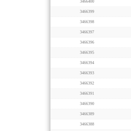
3466400
3466399
3466398
3466397
3466396
3466395
3466394
3466393
3466392
3466391
3466390
3466389
3466388