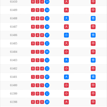
61410
8
2
4
14
大
中
61409
2
9
3
14
大
中
61408
4
0
8
12
大
错
61407
9
3
2
14
大
中
61406
5
4
8
17
小
错
61405
9
5
8
22
大
中
61404
1
3
2
06
小
中
61403
0
5
7
12
大
错
61402
8
0
4
12
小
中
61401
5
2
0
07
大
错
61400
3
3
5
11
小
中
61399
2
9
1
12
小
中
61398
8
4
8
20
大
中