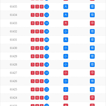
61435
7
5
0
12
大
错
61434
5
6
1
12
大
错
61433
9
3
4
16
大
中
61432
2
9
5
16
小
错
61431
4
4
1
09
大
错
61430
9
2
6
17
小
错
61429
6
0
9
15
小
错
61428
5
4
5
14
小
错
61427
1
6
3
10
小
中
61426
5
6
6
17
小
错
61425
4
9
9
22
小
错
61424
6
6
1
13
小
中