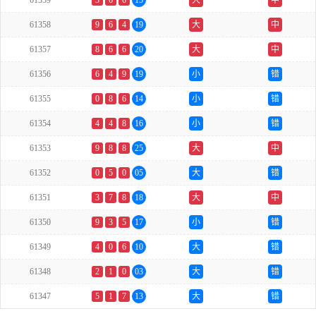
61359
3
6
6
15
大
中
61358
9
6
4
19
大
中
61357
8
6
6
20
大
中
61356
6
4
9
19
小
错
61355
0
8
6
14
小
错
61354
4
4
8
16
小
错
61353
9
8
8
25
大
中
61352
0
5
0
05
大
错
61351
3
7
8
18
大
中
61350
9
3
5
17
小
错
61349
4
0
6
10
大
错
61348
2
1
0
03
大
错
61347
5
1
7
13
大
错