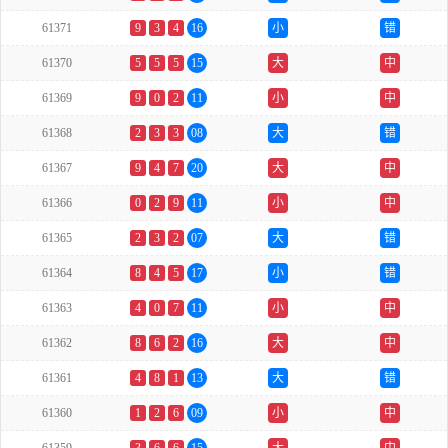
61371
9
3
4
16
小
错
61370
5
5
5
15
大
中
61369
9
0
2
11
小
中
61368
2
3
3
08
大
错
61367
9
4
7
20
大
中
61366
0
2
9
11
小
中
61365
2
3
2
07
大
错
61364
8
4
5
17
小
错
61363
4
0
7
11
小
中
61362
8
6
2
16
大
中
61361
4
8
1
13
大
错
61360
1
2
6
09
小
中