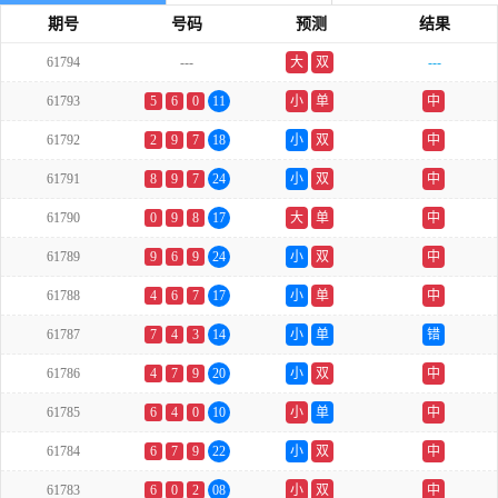
期号
号码
预测
结果
61794
---
大
双
---
61793
5
6
0
11
小
单
中
61792
2
9
7
18
小
双
中
61791
8
9
7
24
小
双
中
61790
0
9
8
17
大
单
中
61789
9
6
9
24
小
双
中
61788
4
6
7
17
小
单
中
61787
7
4
3
14
小
单
错
61786
4
7
9
20
小
双
中
61785
6
4
0
10
小
单
中
61784
6
7
9
22
小
双
中
61783
6
0
2
08
小
双
中