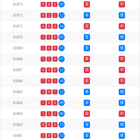
61873
6
8
6
20
双
中
61872
8
2
2
12
单
错
61871
6
6
4
16
双
中
61870
2
3
0
05
双
错
61869
2
4
9
15
双
错
61868
1
2
4
07
单
中
61867
0
4
8
12
双
中
61866
7
8
3
18
双
中
61865
5
0
7
12
单
错
61864
1
0
8
09
双
错
61863
5
1
2
08
双
中
61862
8
9
6
23
双
错
61861
5
0
8
13
双
错