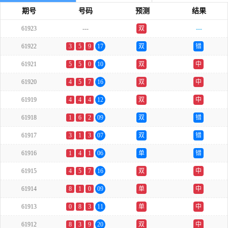
期号
号码
预测
结果
61923
---
双
---
61922
3
5
9
17
双
错
61921
5
5
0
10
双
中
61920
4
5
7
16
双
中
61919
4
4
4
12
双
中
61918
1
6
2
09
双
错
61917
3
1
3
07
双
错
61916
1
4
1
06
单
错
61915
4
5
7
16
双
中
61914
8
1
0
09
单
中
61913
0
8
3
11
单
中
61912
8
3
9
20
双
中