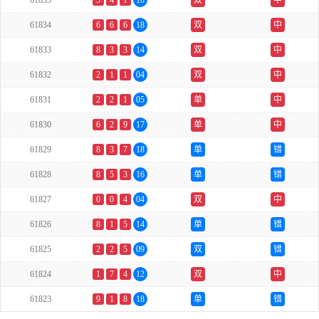
61835
5
4
1
10
双
中
61834
6
6
6
18
双
中
61833
8
3
3
14
双
中
61832
2
1
1
04
双
中
61831
2
2
1
05
单
中
61830
6
2
9
17
单
中
61829
8
3
7
18
单
错
61828
8
5
3
16
单
错
61827
0
0
4
04
双
中
61826
8
1
5
14
单
错
61825
2
2
5
09
双
错
61824
1
7
4
12
双
中
61823
9
1
8
18
单
错