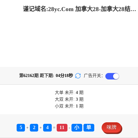
谨记域名:28yc.Com 加拿大28-加拿大28结果预测官网|加拿大28预测官网咪牌|加拿大预测在线PC预测|加拿大28咪牌结果查询|飞飞加拿大PC咪牌在线预测_专注研究_官方!
第
62162
期 距下期:
04
分
18
秒
广告开关：
大单
未开:
4
期
大双
未开:
3
期
小双
未开:
1
期
5
2
4
11
小
单
咪牌
+
+
=
-