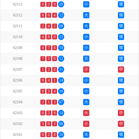
62113
9
2
9
20
小
错
62112
8
0
4
12
大
错
62111
2
4
2
08
大
错
62110
4
9
9
22
小
错
62109
4
7
8
19
小
错
62108
7
5
0
12
大
错
62107
1
2
8
11
小
中
62106
9
4
1
14
小
错
62105
9
3
4
16
小
错
62104
3
1
3
07
大
错
62103
0
5
9
14
大
中
62102
5
0
3
08
小
中
62101
0
2
8
10
大
错