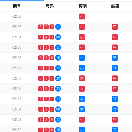
期号
号码
预测
结果
62163
---
小
---
单
62162
5
2
4
11
小
中
62161
1
4
3
08
小
中
62160
1
3
7
11
小
中
62159
6
6
6
18
小
错
62158
6
7
2
15
小
错
62157
7
6
7
20
大
中
62156
9
9
7
25
大
中
62155
5
7
1
13
大
错
62154
5
2
1
08
大
错
62153
1
3
9
13
小
中
62152
3
9
6
18
小
错