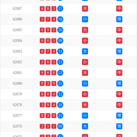
62087
4
8
3
15
大
中
62086
5
7
4
16
小
错
62085
6
9
5
20
大
中
62084
6
0
3
09
小
中
62083
0
7
4
11
大
错
62082
2
6
5
13
小
中
62081
9
6
8
23
大
中
62080
9
3
9
21
小
错
62079
8
0
4
12
小
中
62078
3
9
4
16
大
中
62077
9
3
9
21
小
错
62076
2
5
1
08
大
错