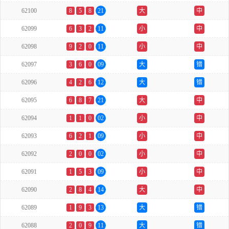
62100
8
5
8
21
大
中
62099
6
3
2
11
小
中
62098
9
2
0
11
小
中
62097
3
6
0
09
大
错
62096
4
2
6
12
大
错
62095
6
8
7
21
大
中
62094
1
1
0
02
小
中
62093
6
2
1
09
小
中
62092
2
0
0
02
小
中
62091
1
5
3
09
小
中
62090
2
8
4
14
大
中
62089
1
9
3
13
大
错
62088
2
0
9
11
大
错