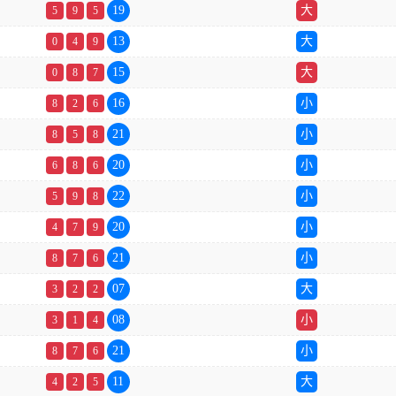
19
大
5
9
5
13
大
0
4
9
15
大
0
8
7
16
小
8
2
6
21
小
8
5
8
20
小
6
8
6
22
小
5
9
8
20
小
4
7
9
21
小
8
7
6
07
大
3
2
2
08
小
3
1
4
21
小
8
7
6
11
大
4
2
5