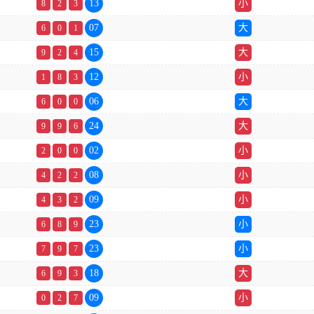
13
小
8
2
3
07
大
6
0
1
15
大
9
2
4
12
小
1
8
3
06
大
6
0
0
24
大
9
9
6
02
小
2
0
0
08
小
4
2
2
09
小
4
3
2
23
小
6
8
9
23
小
7
9
7
18
大
6
9
3
09
小
0
2
7