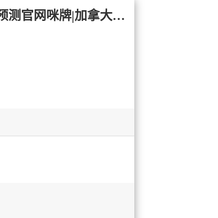
谨记域名:28yc.Com 加拿大28-加拿大28结果预测官网|加拿大28预测官网咪牌|加拿大预测在线PC预测|加拿大28咪牌结果查询|飞飞加拿大PC咪牌在线预测_专注研究_官方!