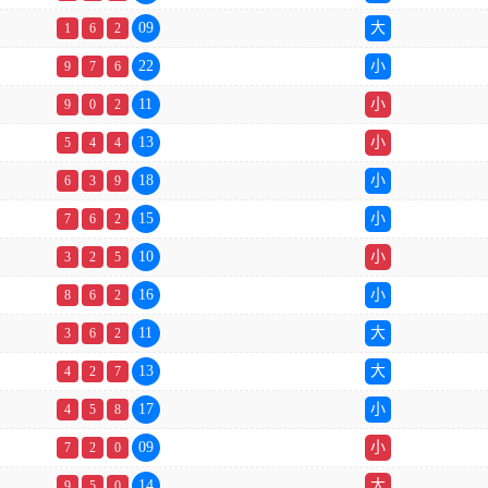
09
大
1
6
2
22
小
9
7
6
11
小
9
0
2
13
小
5
4
4
18
小
6
3
9
15
小
7
6
2
10
小
3
2
5
16
小
8
6
2
11
大
3
6
2
13
大
4
2
7
17
小
4
5
8
09
小
7
2
0
14
大
9
5
0