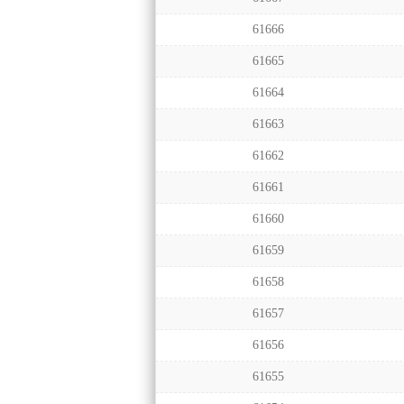
61666
61665
61664
61663
61662
61661
61660
61659
61658
61657
61656
61655