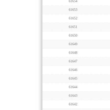
61654
61653
61652
61651
61650
61649
61648
61647
61646
61645
61644
61643
61642