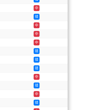
中
错
中
中
中
错
错
错
中
错
中
错