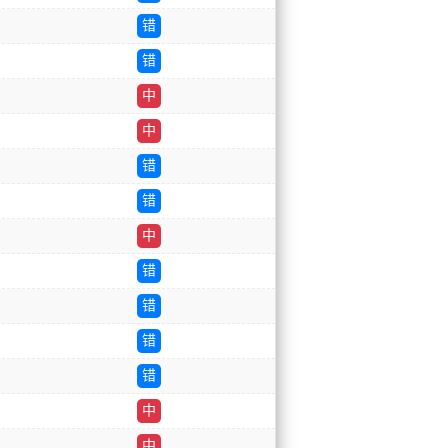
错
错
中
中
错
错
中
错
错
错
错
中
中