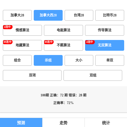
加拿大28
加拿大西28
台湾28
比特币28
情感算法
电能算法
传导算法
地藏算法
不羁算法
无双算法
组合
杀组
大小
单双
双项
双组
100期 正确：72 期 错误：28 期
正确率：72%
预测
走势
统计