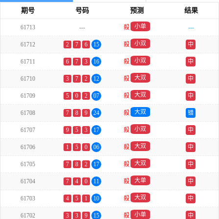
期号
号码
预测
结果
小单
61713
---
殺
---
小双
61712
2
7
6
15
殺
中
小双
61711
6
7
3
16
殺
中
大双
61710
3
7
2
12
殺
中
大双
61709
5
0
2
07
殺
中
大双
61708
7
8
9
24
殺
错
小双
61707
9
5
3
17
殺
中
大双
61706
1
5
0
06
殺
中
大双
61705
7
8
2
17
殺
中
大单
61704
7
4
0
11
殺
中
大双
61703
4
5
1
10
殺
中
小单
61702
3
3
9
15
殺
中