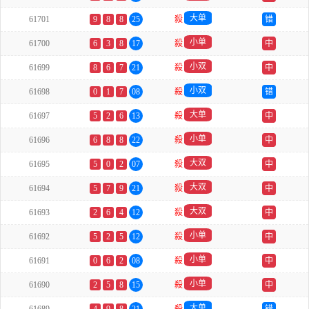
大单
61701
9
8
8
25
殺
错
小单
61700
6
3
8
17
殺
中
小双
61699
8
6
7
21
殺
中
小双
61698
0
1
7
08
殺
错
大单
61697
5
2
6
13
殺
中
小单
61696
6
8
8
22
殺
中
大双
61695
5
0
2
07
殺
中
大双
61694
5
7
9
21
殺
中
大双
61693
2
6
4
12
殺
中
小单
61692
5
2
5
12
殺
中
小单
61691
0
6
2
08
殺
中
小单
61690
2
5
8
15
殺
中
大单