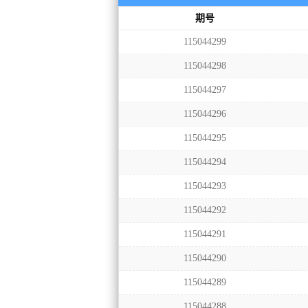
期号
115044299
115044298
115044297
115044296
115044295
115044294
115044293
115044292
115044291
115044290
115044289
115044288