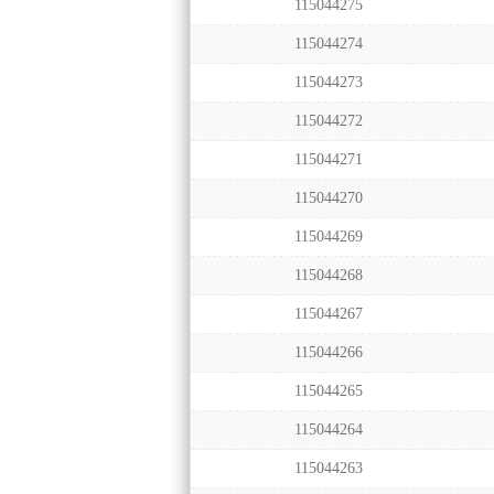
115044275
115044274
115044273
115044272
115044271
115044270
115044269
115044268
115044267
115044266
115044265
115044264
115044263