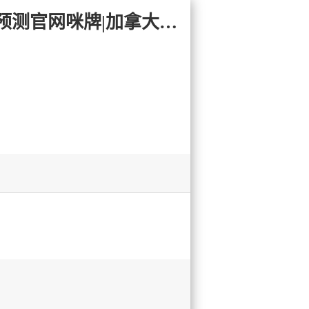
谨记域名:28yc.Com 加拿大28-加拿大28结果预测官网|加拿大28预测官网咪牌|加拿大预测在线PC预测|加拿大28咪牌结果查询|飞飞加拿大PC咪牌在线预测_专注研究_官方!