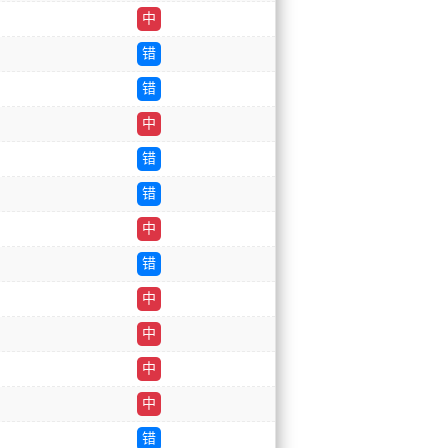
中
错
错
中
错
错
中
错
中
中
中
中
错