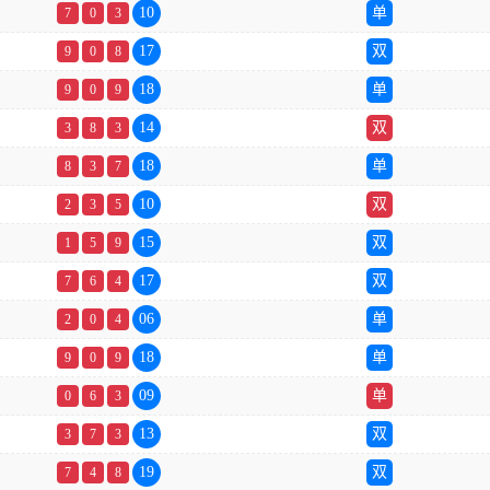
10
单
7
0
3
17
双
9
0
8
18
单
9
0
9
14
双
3
8
3
18
单
8
3
7
10
双
2
3
5
15
双
1
5
9
17
双
7
6
4
06
单
2
0
4
18
单
9
0
9
09
单
0
6
3
13
双
3
7
3
19
双
7
4
8