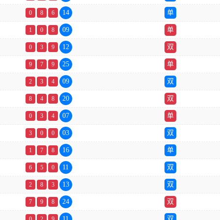
14
单
0
8
6
09
单
1
0
8
12
双
0
3
9
25
单
9
7
9
09
双
2
3
4
20
双
8
4
8
07
单
0
3
4
03
双
3
0
0
16
单
1
7
8
11
双
6
5
0
13
双
2
8
3
24
双
7
9
8
11
双
0
2
9