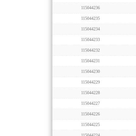
115044236
115044235
115044234
115044233
115044232
115044231
115044230
115044229
115044228
115044227
115044226
115044225
115044224