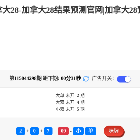
第
115044298
期 距下期:
00
分
31
秒
广告开关：
大单
未开:
2
期
大双
未开:
4
期
小双
未开:
5
期
2
+
0
+
7
=
09
-
小
单
咪牌