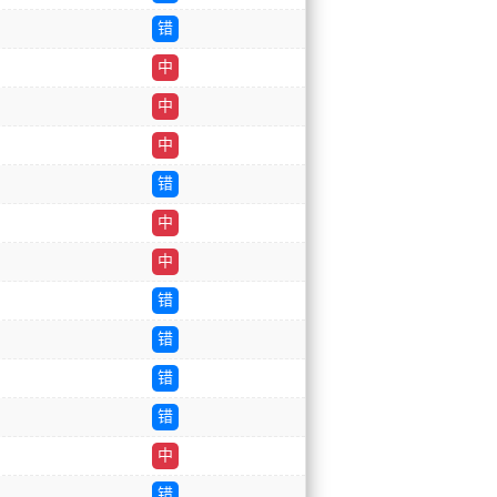
错
中
中
中
错
中
中
错
错
错
错
中
错