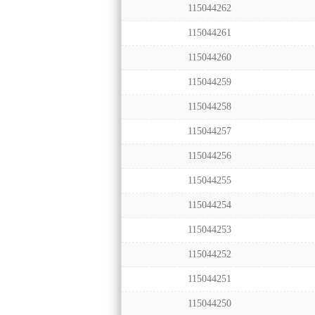
115044262
115044261
115044260
115044259
115044258
115044257
115044256
115044255
115044254
115044253
115044252
115044251
115044250