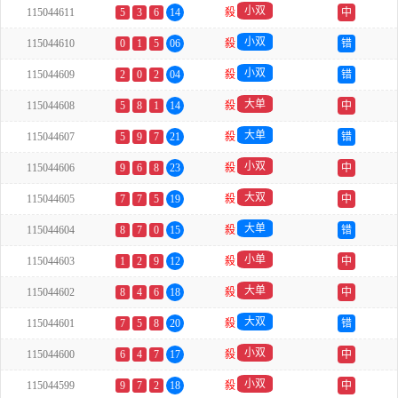
小双
115044611
5
3
6
14
殺
中
小双
115044610
0
1
5
06
殺
错
小双
115044609
2
0
2
04
殺
错
大单
115044608
5
8
1
14
殺
中
大单
115044607
5
9
7
21
殺
错
小双
115044606
9
6
8
23
殺
中
大双
115044605
7
7
5
19
殺
中
大单
115044604
8
7
0
15
殺
错
小单
115044603
1
2
9
12
殺
中
大单
115044602
8
4
6
18
殺
中
大双
115044601
7
5
8
20
殺
错
小双
115044600
6
4
7
17
殺
中
小双
115044599
9
7
2
18
殺
中