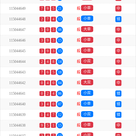
小单
115044649
7
9
5
21
殺
中
小单
115044648
2
7
4
13
殺
错
大单
115044647
5
0
3
08
殺
中
小单
115044646
3
9
3
15
殺
中
小单
115044645
3
9
3
15
殺
中
小双
115044644
2
4
8
14
殺
中
小双
115044643
7
6
5
18
殺
中
大双
115044642
0
4
0
04
殺
中
小双
115044641
0
2
4
06
殺
错
小单
115044640
3
4
0
07
殺
错
小双
115044639
1
4
7
12
殺
错
小单
115044638
9
5
1
15
殺
中
小双