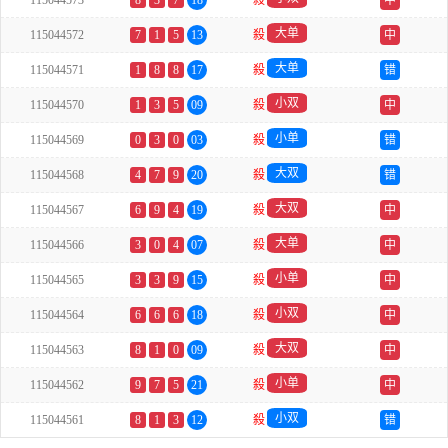
115044573
8
3
7
18
殺
中
大单
115044572
7
1
5
13
殺
中
大单
115044571
1
8
8
17
殺
错
小双
115044570
1
3
5
09
殺
中
小单
115044569
0
3
0
03
殺
错
大双
115044568
4
7
9
20
殺
错
大双
115044567
6
9
4
19
殺
中
大单
115044566
3
0
4
07
殺
中
小单
115044565
3
3
9
15
殺
中
小双
115044564
6
6
6
18
殺
中
大双
115044563
8
1
0
09
殺
中
小单
115044562
9
7
5
21
殺
中
小双
115044561
8
1
3
12
殺
错