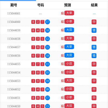
期号
号码
预测
结果
大单
115044661
---
殺
---
小单
115044660
8
2
7
17
殺
中
大双
115044659
8
4
6
18
殺
错
大单
115044658
8
3
1
12
殺
中
大单
115044657
7
8
6
21
殺
错
大双
115044656
6
7
5
18
殺
错
小双
115044655
3
7
1
11
殺
中
小双
115044654
1
0
2
03
殺
中
大双
115044653
3
9
7
19
殺
中
小双
115044652
2
4
3
09
殺
中
小单
115044651
8
0
9
17
殺
中
大双
115044650
6
4
5
15
殺
中