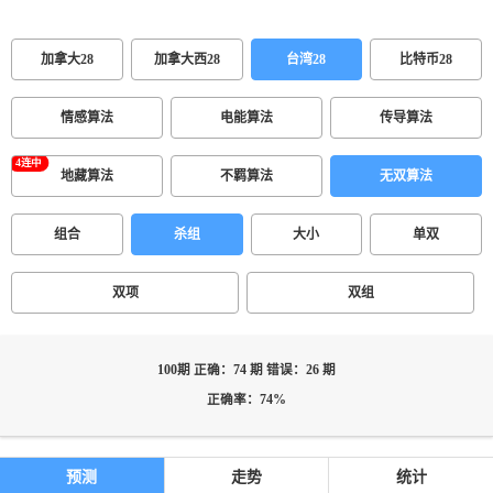
加拿大28
加拿大西28
台湾28
比特币28
情感算法
电能算法
传导算法
地藏算法
不羁算法
无双算法
组合
杀组
大小
单双
双项
双组
100期 正确：74 期 错误：26 期
正确率：74%
预测
走势
统计