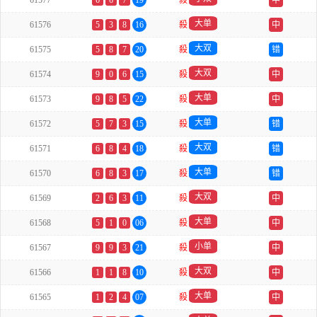
61577
6
6
7
19
殺
中
大单
61576
5
3
8
16
殺
中
大双
61575
5
8
7
20
殺
错
大双
61574
9
0
6
15
殺
中
大单
61573
9
8
5
22
殺
中
大单
61572
5
7
3
15
殺
错
大双
61571
6
8
4
18
殺
错
大单
61570
6
8
3
17
殺
错
大双
61569
2
6
3
11
殺
中
大单
61568
5
1
0
06
殺
中
小单
61567
9
9
3
21
殺
中
大双
61566
1
1
8
10
殺
中
大单
61565
1
2
4
07
殺
中