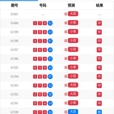
期号
号码
预测
结果
大双
61601
---
殺
---
小单
61600
1
7
4
12
殺
中
小单
61599
5
9
8
22
殺
中
小双
61598
4
2
1
07
殺
中
小双
61597
8
6
4
18
殺
中
小单
61596
6
7
4
17
殺
中
小单
61595
0
5
9
14
殺
中
小双
61594
1
0
6
07
殺
中
大双
61593
5
7
0
12
殺
中
大双
61592
2
8
0
10
殺
中
小单
61591
8
2
4
14
殺
中
大双
61590
5
7
4
16
殺
错