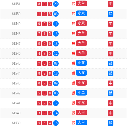
大单
61551
8
9
3
20
殺
中
小双
61550
1
2
5
08
殺
错
小双
61549
9
0
2
11
殺
中
大单
61548
7
1
5
13
殺
中
大单
61547
9
9
0
18
殺
中
大单
61546
4
3
5
12
殺
中
小双
61545
7
0
1
08
殺
错
大双
61544
8
2
8
18
殺
错
小双
61543
0
7
2
09
殺
中
小单
61542
5
0
0
05
殺
错
小双
61541
5
7
5
17
殺
中
大单
61540
3
9
2
14
殺
中
大单
61539
5
6
4
15
殺
错