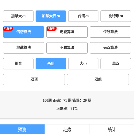
加拿大28
加拿大西28
台湾28
比特币28
情感算法
电能算法
传导算法
地藏算法
不羁算法
无双算法
组合
杀组
大小
单双
双项
双组
100期 正确：71 期 错误：29 期
正确率：71%
预测
走势
统计