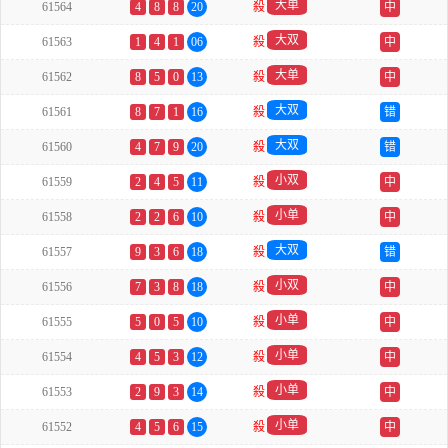
大单
61564
4
8
8
20
殺
中
大双
61563
1
4
1
06
殺
中
大单
61562
8
5
0
13
殺
中
大双
61561
8
7
1
16
殺
错
大双
61560
4
7
9
20
殺
错
小双
61559
2
4
5
11
殺
中
小单
61558
2
2
6
10
殺
中
大双
61557
9
3
6
18
殺
错
小双
61556
7
3
8
18
殺
中
小单
61555
5
0
5
10
殺
中
小单
61554
4
5
3
12
殺
中
小单
61553
2
9
3
14
殺
中
小单
61552
4
5
6
15
殺
中