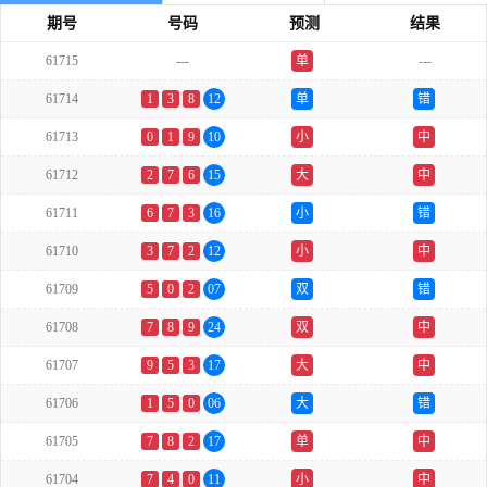
期号
号码
预测
结果
61715
---
单
---
61714
1
3
8
12
单
错
61713
0
1
9
10
小
中
61712
2
7
6
15
大
中
61711
6
7
3
16
小
错
61710
3
7
2
12
小
中
61709
5
0
2
07
双
错
61708
7
8
9
24
双
中
61707
9
5
3
17
大
中
61706
1
5
0
06
大
错
61705
7
8
2
17
单
中
61704
7
4
0
11
小
中