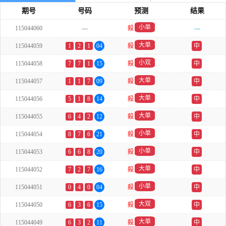
期号
号码
预测
结果
小单
115044060
---
殺
---
大单
115044059
1
2
1
04
殺
中
小双
115044058
7
7
1
15
殺
中
大单
115044057
1
1
7
09
殺
中
大单
115044056
5
1
8
14
殺
中
大单
115044055
6
4
2
12
殺
中
小单
115044054
8
7
6
21
殺
中
小单
115044053
6
6
8
20
殺
中
大单
115044052
7
2
7
16
殺
中
小单
115044051
0
4
0
04
殺
中
大双
115044050
6
3
6
15
殺
中
大单
115044049
6
3
2
11
殺
中