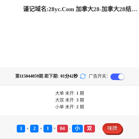
谨记域名:28yc.Com 加拿大28-加拿大28结果预测官网|加拿大28预测官网咪牌|加拿大预测在线PC预测|加拿大28咪牌结果查询|飞飞加拿大PC咪牌在线预测_专注研究_官方!
第
115044059
期 距下期:
01
分
41
秒
广告开关：
大单
未开:
1
期
大双
未开:
3
期
小单
未开:
2
期
1
2
1
04
小
双
咪牌
+
+
=
-