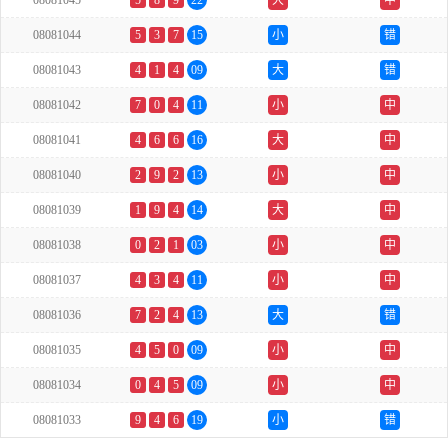
08081045
5
8
9
22
大
中
08081044
5
3
7
15
小
错
08081043
4
1
4
09
大
错
08081042
7
0
4
11
小
中
08081041
4
6
6
16
大
中
08081040
2
9
2
13
小
中
08081039
1
9
4
14
大
中
08081038
0
2
1
03
小
中
08081037
4
3
4
11
小
中
08081036
7
2
4
13
大
错
08081035
4
5
0
09
小
中
08081034
0
4
5
09
小
中
08081033
9
4
6
19
小
错