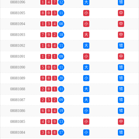
08081096
1
4
7
12
大
错
08081095
8
0
3
11
小
中
08081094
1
3
4
08
小
中
08081093
7
9
2
18
大
中
08081092
1
6
4
11
大
错
08081091
1
7
1
09
小
中
08081090
5
0
6
11
大
错
08081089
9
8
3
20
小
错
08081088
2
8
1
11
大
错
08081087
2
5
2
09
大
错
08081086
6
9
4
19
小
错
08081085
4
0
9
13
小
中
08081084
3
6
8
17
小
错