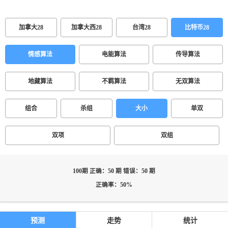
加拿大28
加拿大西28
台湾28
比特币28
情感算法
电能算法
传导算法
地藏算法
不羁算法
无双算法
组合
杀组
大小
单双
双项
双组
100期 正确：50 期 错误：50 期
正确率：50%
预测
走势
统计