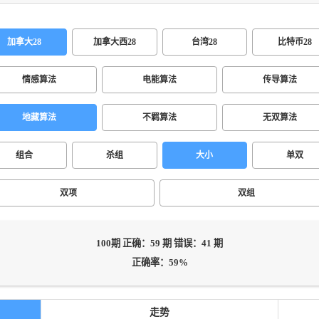
加拿大28
加拿大西28
台湾28
比特币28
情感算法
电能算法
传导算法
地藏算法
不羁算法
无双算法
组合
杀组
大小
单双
双项
双组
100期 正确：59 期 错误：41 期
正确率：59%
走势