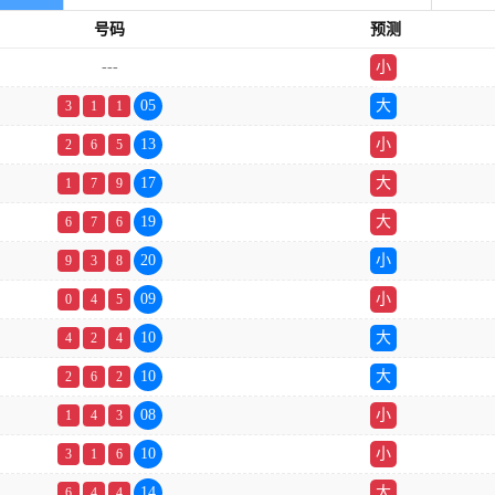
号码
预测
---
小
双
05
大
3
1
1
13
小
2
6
5
17
大
1
7
9
19
大
6
7
6
20
小
9
3
8
09
小
0
4
5
10
大
4
2
4
10
大
2
6
2
08
小
1
4
3
10
小
3
1
6
14
大
6
4
4