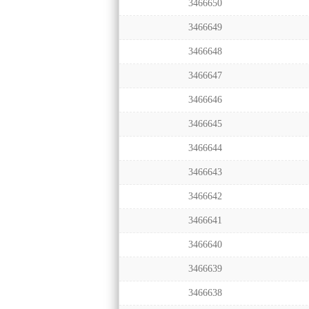
3466650
3466649
3466648
3466647
3466646
3466645
3466644
3466643
3466642
3466641
3466640
3466639
3466638