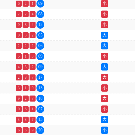
09
小
6
2
1
08
小
2
2
4
12
小
0
8
4
05
大
0
3
2
06
大
2
2
2
09
小
5
1
3
09
大
4
3
2
17
大
2
8
7
13
小
3
1
9
18
大
9
2
7
07
小
0
6
1
13
大
3
3
7
20
小
6
5
9