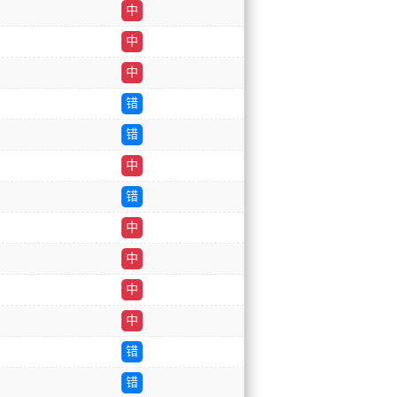
中
中
中
错
错
中
错
中
中
中
中
错
错