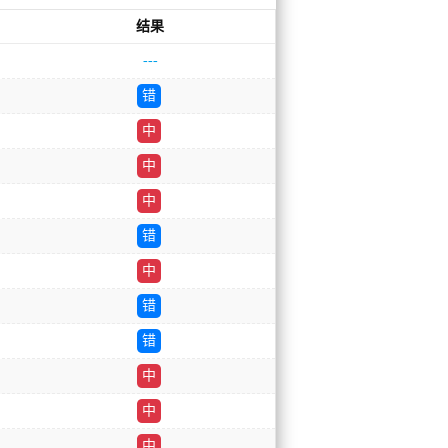
结果
---
错
中
中
中
错
中
错
错
中
中
中