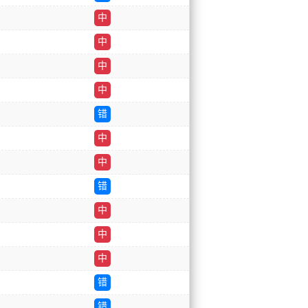
中
中
中
中
错
中
中
错
中
中
中
错
错