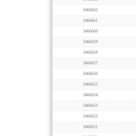
3466662
3466661
3466660
3466659
3466658
3466657
3466656
3466655
3466654
3466653
3466652
3466651